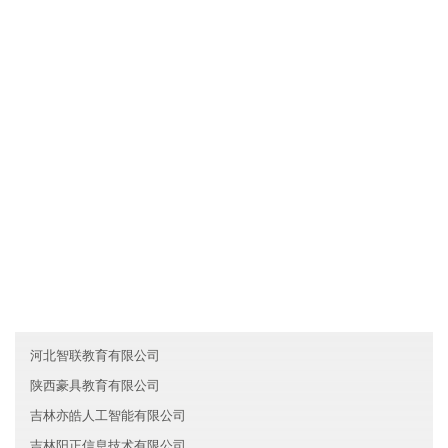
西藏千发文化有限公司拥有先进的现代化生产设备和生产工艺，确
保产品品质不仅达到国家标准，而且优于国家标准；发挥公司原材
料采购优势和成本管控优势，使产品的性价比较优；直接与国际和
国内原材料生产厂家合作，确保原材料进货渠道都是来自化工原料
知名生产企业。
友情链接
新疆晶成机械有限公司
香港金茂电子有限公司
陕西如意房地产有限公司
河北智联教育有限公司
陕西豪具教育有限公司
吉林亦皓人工智能有限公司
吉林阳正信息技术有限公司